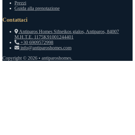
Prezzi
Guida alla prenotazione
Contattaci
Antiparos Homes Sifneikos gialos, Antiparos, 84007
M.H.T.E. 1175K91001244401
+30 6909572998
info@antiparoshomes.com
Copyright © 2026 • antiparoshomes.