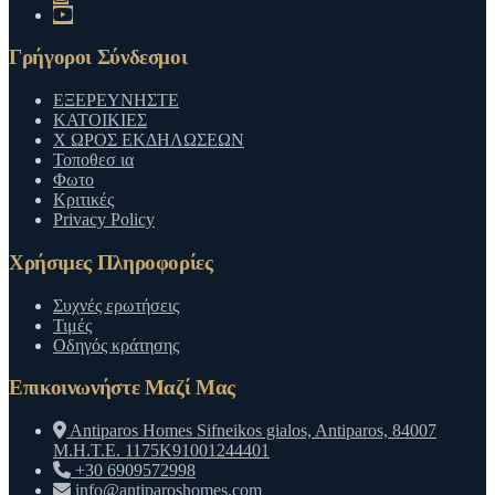
Γρήγοροι Σύνδεσμοι
ΕΞΕΡΕΥΝΗΣΤΕ
ΚΑΤΟΙΚΙΕΣ
Χ ΩΡΟΣ ΕΚΔΗΛΩΣΕΩΝ
Τοποθεσ ια
Φωτο
Κριτικές
Privacy Policy
Χρήσιμες Πληροφορίες
Συχνές ερωτήσεις
Τιμές
Οδηγός κράτησης
Επικοινωνήστε Μαζί Μας
Antiparos Homes Sifneikos gialos, Antiparos, 84007
M.H.T.E. 1175K91001244401
+30 6909572998
info@antiparoshomes.com